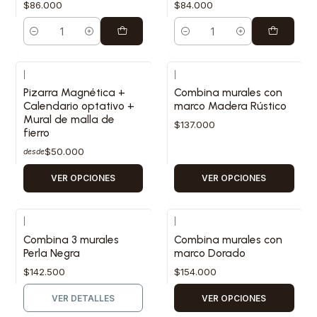
$86.000
$84.000
Cantidad
Cantidad
|
|
Pizarra Magnética +
Combina murales con
Calendario optativo +
marco Madera Rústico
Mural de malla de
$137.000
fierro
$50.000
desde
VER OPCIONES
VER OPCIONES
|
|
Agotado
Combina 3 murales
Combina murales con
Perla Negra
marco Dorado
$142.500
$154.000
VER DETALLES
VER OPCIONES