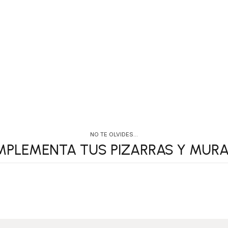
VER OPCIONES
S
NO TE OLVIDES…
PLEMENTA TUS PIZARRAS Y MURA
ACCESORIOS
PERSONALIZA 
MURALES
PIZARRAS