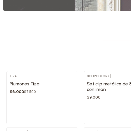
TIZA
|
8CLIPCOLOR+I
|
Plumones Tiza
Set clip metálico de 
-20%
con imán
$6.000
$7.500
Agotado
$9.000