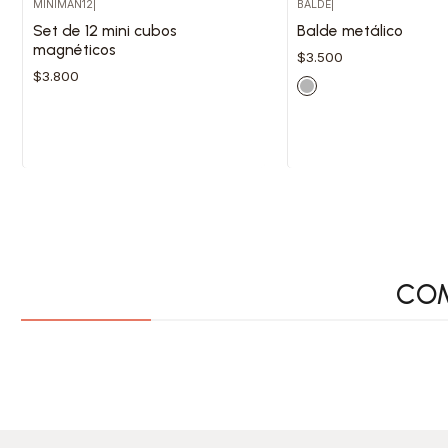
MINIMAN12
|
BALDE
|
VER DETALLES
Cantidad
Set de 12 mini cubos
Balde metálico
magnéticos
$3.500
$3.800
VER OPCIONE
Cantidad
COM
ACCESORIOS CON IMÁN