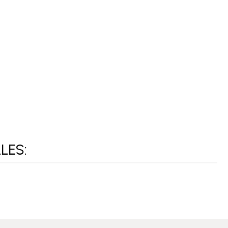
VER OPCIONES
VER OPCIONES
LES:
TUS
COMPLEMENTA TUS
MURALES