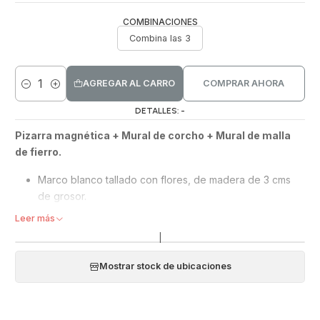
COMBINACIONES
Combina las 3
AGREGAR AL CARRO
COMPRAR AHORA
Cantidad
DETALLES: -
Pizarra magnética + Mural de corcho + Mural de malla
de fierro.
Marco blanco tallado con flores, de madera de 3 cms
de grosor.
3 murales de Tamaño 71x51 cms. cada uno.
Leer más
Puedes ponerlo horizontal o vertical dependiendo del
|
tamaño que más te acomode. Incluye accesorios.
Mostrar stock de ubicaciones
Puedes combinar tus murales o pizarras y acomodarlos con
las opciones de tamaño y texturas: Pizarra magnética para
escribir y borrar, y pegar imanes + Mural de corcho forrado