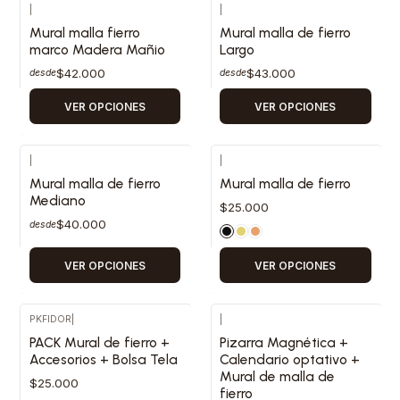
|
|
Mural malla fierro
Mural malla de fierro
marco Madera Mañio
Largo
$42.000
$43.000
desde
desde
VER OPCIONES
VER OPCIONES
|
|
Mural malla de fierro
Mural malla de fierro
Mediano
$25.000
$40.000
desde
VER OPCIONES
VER OPCIONES
PKFIDOR
|
|
PACK Mural de fierro +
Pizarra Magnética +
Accesorios + Bolsa Tela
Calendario optativo +
Mural de malla de
$25.000
fierro