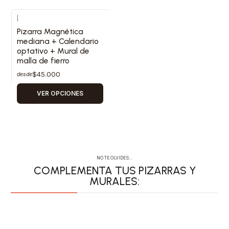
|
Pizarra Magnética
mediana + Calendario
optativo + Mural de
malla de fierro
$45.000
desde
VER OPCIONES
NO TE OLVIDES…
COMPLEMENTA TUS PIZARRAS Y
MURALES:
PERSONALIZA TUS
ACCESORIOS CON
COMPLEMENTA
ACCESORIOS