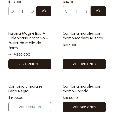
$86.000
$84.000
Cantidad
Cantidad
|
|
Pizarra Magnética +
Combina murales con
Calendario optativo +
marco Madera Rústico
Mural de malla de
$137.000
fierro
$50.000
desde
VER OPCIONES
VER OPCIONES
|
|
Agotado
Combina 3 murales
Combina murales con
Perla Negra
marco Dorado
$142.500
$154.000
VER DETALLES
VER OPCIONES