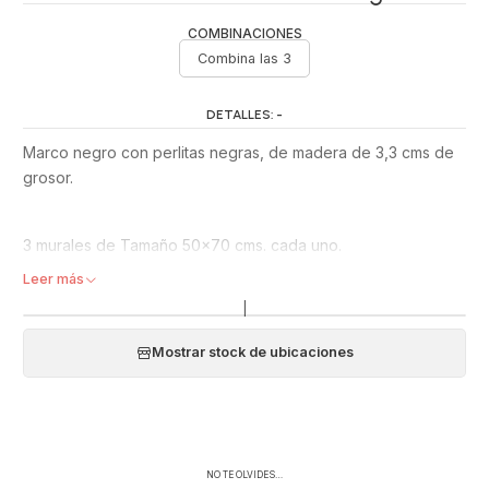
COMBINACIONES
Combina las 3
DETALLES: -
Marco negro con perlitas negras, de madera de 3,3 cms de
grosor.
3 murales de Tamaño 50x70 cms. cada uno.
Leer más
Pizarra magnética + Mural de corcho + Mural de malla
|
de fierro.
Mostrar stock de ubicaciones
Puedes combinar tus murales o pizarras y acomodarlos con
las opciones de tamaño y texturas: Pizarra magnética para
escribir y borrar, y pegar imanes + Mural de corcho forrado
en tela beige + Mural de Fierro. Puedes ponerlo horizontal o
NO TE OLVIDES…
vertical dependiendo del tamaño que más te acomode.