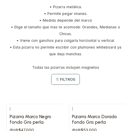
•​ Pizarra metálica.
•​ Permite pegar imanes.
•​ Medida depende del marco
•​ Elige el tamaño que mas te acomode: Grandes, Medianas o
Chicas.
•​ Viene con ganchos para colgarla horizontal o vertical.
•​ Esta pizarra no permite escribir con plumones whiteboard ya
que deja manchas.
Todas las pizarras incluyen magnetos
FILTROS
|
|
Pizarra Marco Negro
Pizarra Marco Dorado
fondo Gris perla
fondo Gris perla
$47.000
$53.000
desde
desde