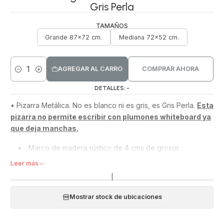
Gris Perla
TAMAÑOS
Grande 87x72 cm.
Mediana 72x52 cm.
AGREGAR AL CARRO
COMPRAR AHORA
Cantidad
DETALLES: -
•​ Pizarra Metálica. No es blanco ni es gris, es Gris Perla.
Esta
pizarra no permite escribir con plumones whiteboard ya
que deja manchas.
Marco de madera rústico de 4 cms de grosor.
Permite pegar imanes.
Leer más
Elige el tamaño que mas te acomode: Grandes o
|
Medianas. Viene con ganchos para colgarla horizontal
o vertical.
Mostrar stock de ubicaciones
Todas las pizarras incluyen magnetos.