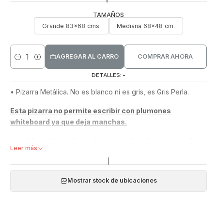
TAMAÑOS
Grande 83x68 cms.
Mediana 68x48 cm.
AGREGAR AL CARRO
COMPRAR AHORA
Cantidad
DETALLES: -
•​ Pizarra Metálica. No es blanco ni es gris, es Gris Perla.
Esta pizarra no permite escribir con plumones
whiteboard ya que deja manchas.
Marco de madera color champaña (plata/ oro) de 2
Leer más
cms de grosor.
|
Permite pegar imanes.
Elige el tamaño que mas te acomode: Grandes o
Mostrar stock de ubicaciones
Medianas. Viene con ganchos para colgarla horizontal
o vertical.
Todas las pizarras incluyen magnetos.