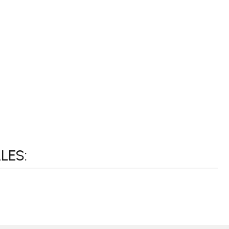
LES:
TUS
COMPLEMENTA TUS
MURALES