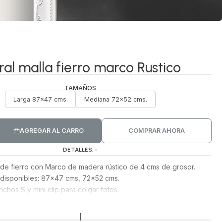
al malla fierro marco Rustico
TAMAÑOS
Larga 87x47 cms.
Mediana 72x52 cms.
AGREGAR AL CARRO
COMPRAR AHORA
DETALLES: -
a de fierro con Marco de madera rústico de 4 cms de grosor.
disponibles: 87x47 cms, 72x52 cms.
nchos S y mini clip para colgar fotos.
|