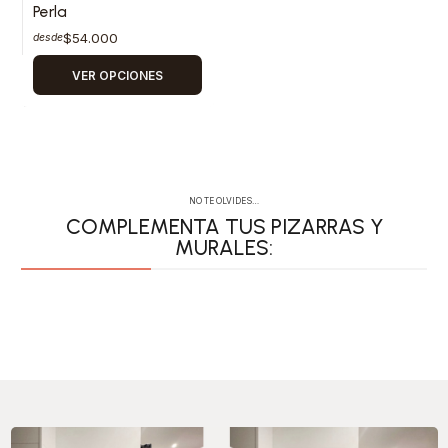
Perla
$54.000
desde
VER OPCIONES
NO TE OLVIDES…
COMPLEMENTA TUS PIZARRAS Y
MURALES:
PERSONALIZA TUS
ACCESORIOS CON
COMPLEMENTA
ACCESORIOS
PIZARRAS
IMÁN
TUS MURALES
MURALES