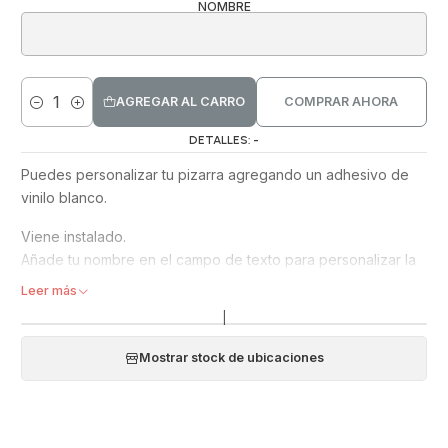
NOMBRE
AGREGAR AL CARRO
COMPRAR AHORA
Cantidad
DETALLES: -
Puedes personalizar tu pizarra agregando un adhesivo de
vinilo blanco.
Viene instalado.
Añade tu nombre en el campo de texto para personalizar la
pizarra con tu nombre.
Leer más
|
Medida 22x11cms. Puede variar dependiendo del nombre.
Mostrar stock de ubicaciones
Cuando no quieras más el adhesivo lo puedes despegar y
limpiar con alcohol para eliminar los residuos de pegamento
y tu pizarra quedará impecable.