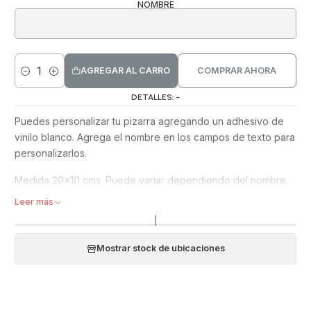
NOMBRE
AGREGAR AL CARRO
COMPRAR AHORA
Cantidad
DETALLES: -
Puedes personalizar tu pizarra agregando un adhesivo de
vinilo blanco. Agrega el nombre en los campos de texto para
personalizarlos.
Medida 20x10 cms. Puede variar dependiendo del nombre.
Leer más
Viene instalado.
|
Cuando no quieras más el adhesivo lo puedes despegar y
limpiar con alcohol para eliminar los residuos de pegamento
Mostrar stock de ubicaciones
y tu pizarra quedará impecable.