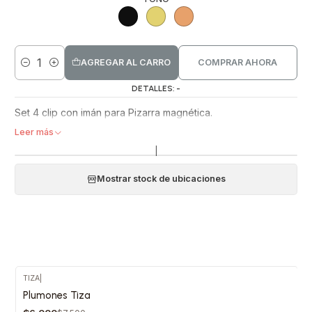
AGREGAR AL CARRO
COMPRAR AHORA
Cantidad
DETALLES: -
Set 4 clip con imán para Pizarra magnética.
Leer más
|
Mostrar stock de ubicaciones
TIZA
|
Plumones Tiza
-20%