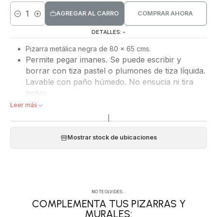
AGREGAR AL CARRO
COMPRAR AHORA
Cantidad
DETALLES: -
Pizarra metálica neg
ra de 80 x 65 cms.
Permite pegar imanes. Se puede escribir y
borrar con tiza pastel o plumones de tiza líquida.
Lavable con paño húmedo. No ensucia ni tira
polvo.
Tiene los bordes doblados para evitar el filo del metal,
Leer más
y perforaciones en las 4 esquinas para los tornillos. Se
|
puede colgar horizontal o vertical.
Todas las pizarras incluyen un lápiz tiza y magnetos de
Mostrar stock de ubicaciones
colores.
Transforma un espacio en un lugar con estilo y
ordenado. Desde hoy Todo en Orden, Todo
NO TE OLVIDES…
Organizado.
COMPLEMENTA TUS PIZARRAS Y
MURALES: