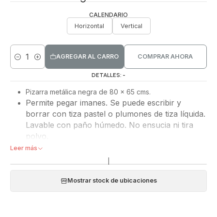
CALENDARIO
Horizontal
Vertical
AGREGAR AL CARRO
COMPRAR AHORA
Cantidad
DETALLES: -
Pizarra metálica neg
ra de 80 x 65 cms.
Permite pegar imanes. Se puede escribir y
borrar con tiza pastel o plumones de tiza líquida.
Lavable con paño húmedo. No ensucia ni tira
polvo.
Tiene los bordes doblados para evitar el filo del metal,
Leer más
y perforaciones en las 4 esquinas para los tornillos. Se
|
puede colgar horizontal o vertical.
Especialmente diseñadas para escolares y universitarios
Mostrar stock de ubicaciones
ya que viene con un calendario mensual de 50x50 cms.
para ayudar la autonomía y organización de los
estudiantes.