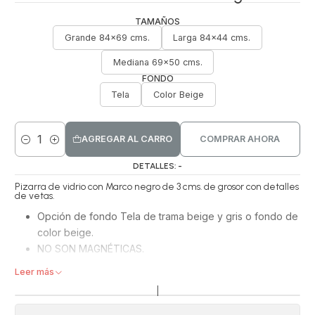
TAMAÑOS
Grande 84x69 cms.
Larga 84x44 cms.
Mediana 69x50 cms.
FONDO
Tela
Color Beige
AGREGAR AL CARRO
COMPRAR AHORA
Cantidad
DETALLES: -
Pizarra de vidrio con Marco negro de 3 cms. de grosor con detalles
de vetas.
Opción de fondo Tela de trama beige y gris o fondo de
color beige.
NO SON MAGNÉTICAS.
Se puede escribir y borrar con plumones whiteboard.
Leer más
Elige el tamaño que mas te acomode: Grandes,
|
Medianas o Largas.​ Viene con ganchos para colgarla
horizontal o vertical.