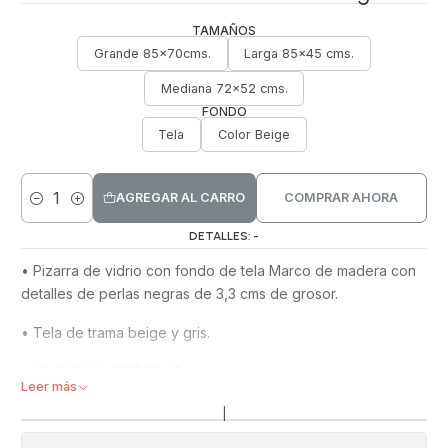
TAMAÑOS
Grande 85x70cms.
Larga 85x45 cms.
Mediana 72x52 cms.
FONDO
Tela
Color Beige
AGREGAR AL CARRO
COMPRAR AHORA
Cantidad
DETALLES: -
•​ Pizarra de vidrio con fondo de tela Marco de madera con
detalles de perlas negras de 3,3 cms de grosor.
•​ Tela de trama beige y gris.
•​ NO SON MAGNÉTICAS.
Leer más
•​ Se puede escribir y borrar con plumones whiteboard.
|