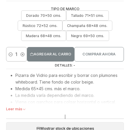
TIPO DE MARCO
Dorado 70x50 cms.
Tallado 71x51 cms.
Rústico 72x52 cms.
Champaña 68x48 cms.
Madera 68x48 cms.
Negro 69x50 cms.
AGREGAR AL CARRO
COMPRAR AHORA
Cantidad
DETALLES: -
Pizarra de Vidrio para escribir y borrar con plumones
whiteboard. Tiene fondo de color beige.
Medida 65x45 cms. más el marco.
La medida varía dependiendo del marco.
Viene con ganchos para colgar horizontal o vertical.
Incluye plumón whiteboard.
Leer más
|
Mostrar stock de ubicaciones