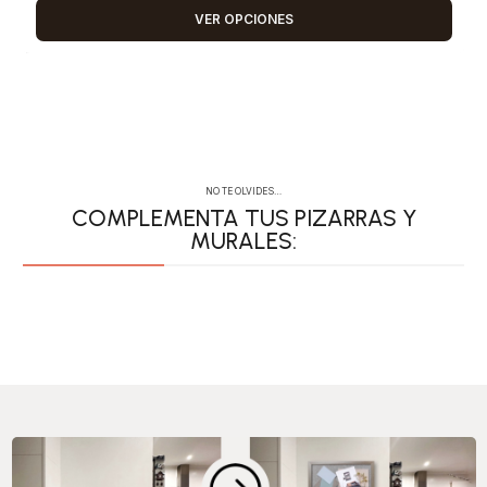
VER OPCIONES
NO TE OLVIDES…
COMPLEMENTA TUS PIZARRAS Y
MURALES:
PERSONALIZA TUS
ACCESORIOS CON
COMPLEMENTA
ACCESORIOS
PIZARRAS
IMÁN
TUS MURALES
MURALES