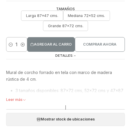
TAMAÑOS
Larga 87x47 cms.
Mediana 72x52 cms.
Grande 87x72 cms.
AGREGAR AL CARRO
COMPRAR AHORA
Cantidad
DETALLES: -
Mural de corcho forrado en tela con marco de madera
rústica de 4 cm.
3 tamaños disponibles: 87x72 cms, 52x72 cms y 47x87
cms. Viene con ganchos para colgarlas horizontal o
Leer más
vertical.
|
Incluye pines
Mostrar stock de ubicaciones
SI NECESITAS OTRO TAMAÑO, PIDE UNA COTIZACIÓN
ESCRIBIENDO A hola@tomanotacarlota.cl