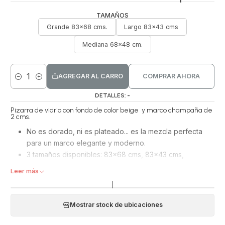
TAMAÑOS
Grande 83x68 cms.
Largo 83x43 cms
Mediana 68x48 cm.
AGREGAR AL CARRO
COMPRAR AHORA
Cantidad
DETALLES: -
Pizarra de vidrio con fondo de color beige y marco champaña de
2 cms.
No es dorado, ni es plateado... es la mezcla perfecta
para un marco elegante y moderno.
3 tamaños disponibles: 83x68 cms, 83x43 cms,
68x48 cms. Viene con ganchos para colgarlas
Leer más
horizontal o vertical.
|
Para escribir con plumón whiteboard.
Mostrar stock de ubicaciones
Puedes combinarlas con otros murales para crear un
espacio más funcional: murales de corcho o malla de