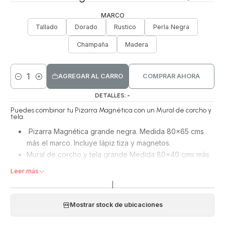
MARCO
Tallado
Dorado
Rustico
Perla Negra
Champaña
Madera
AGREGAR AL CARRO
COMPRAR AHORA
Cantidad
DETALLES: -
Puedes combinar tu Pizarra Magnética con un Mural de corcho y
tela.
Pizarra Magnética grande negra. Medida 80x65 cms
más el marco. Incluye lápiz tiza y magnetos.
Mural de corcho y tela grande Medida 80x40 cms más
el marco. Incluye pines.
Leer más
Viene con ganchos para colgarlas horizontal o vertical.
|
Puedes combinar tus murales o pizarras y acomodarlos con
las opciones de tamaño y texturas: Pizarra magnética para
Mostrar stock de ubicaciones
escribir y borrar, y pegar imanes + Mural de corcho forrado
en tela beige + Mural de Fierro + Pizarras de vidrio.