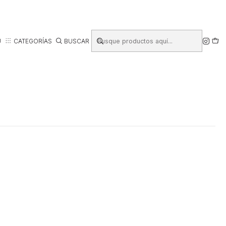
Ú
CATEGORÍAS
BUSCAR
PARA AMANTES DE
COCINA
RD
AMANTES DE LAS FOTOS
MANUALIDADES