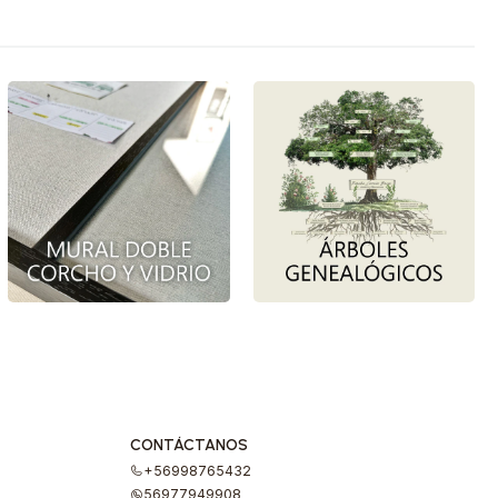
CONTÁCTANOS
+56998765432
56977949908