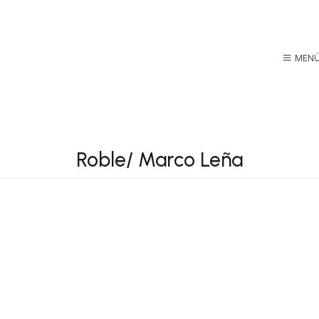
MEN
Roble/ Marco Leña
ES GENEALÓGICOS
 PROFESIONALES
AMANTES DE LA 
FAMILY BOA