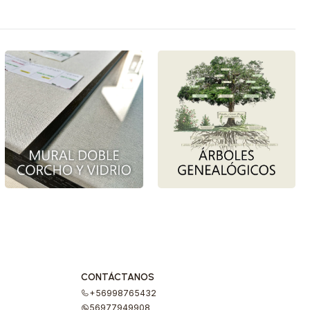
CONTÁCTANOS
+56998765432
56977949908