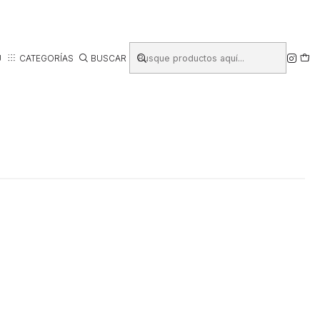
Ú
CATEGORÍAS
BUSCAR
PARA AMANTES DE
COCINA
RD
AMANTES DE LAS FOTOS
MANUALIDADES