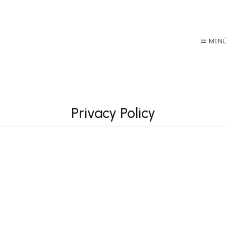
MEN
Privacy Policy
ES GENEALÓGICOS
 PROFESIONALES
AMANTES DE LA 
FAMILY BOA