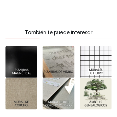
DECORACIÓN
COCINA
VIAJES
GENEALÓGICOS
PROFESIONALES
MANUALIDADES
FOTOS
También te puede interesar